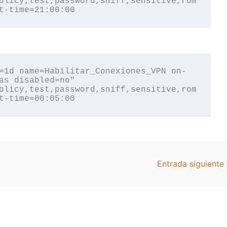
olicy,test,password,sniff,sensitive,rom
t-time=21:00:00
=1d name=Habilitar_Conexiones_VPN on-
as disabled=no" 
olicy,test,password,sniff,sensitive,rom
t-time=00:05:00
Entrada siguiente