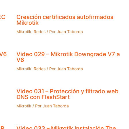
EC
Creación certificados autofirmados
Mikrotik
Mikrotik
,
Redes
/ Por
Juan Taborda
 V6
Video 029 – Mikrotik Downgrade V7 a
V6
Mikrotik
,
Redes
/ Por
Juan Taborda
Video 031 – Protección y filtrado web
DNS con FlashStart
Mikrotik
/ Por
Juan Taborda
HR
Video 033 – Mikrotik Instalación The