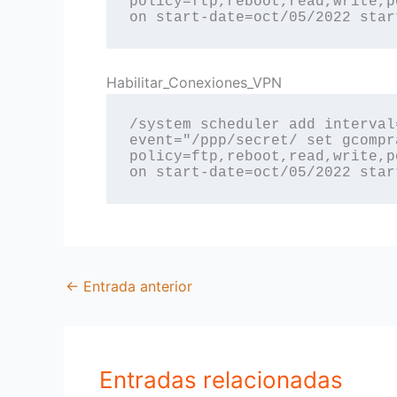
policy=ftp,reboot,read,write,p
on start-date=oct/05/2022 star
Habilitar_Conexiones_VPN
/system scheduler add interval
event="/ppp/secret/ set gcompr
policy=ftp,reboot,read,write,p
on start-date=oct/05/2022 star
←
Entrada anterior
Entradas relacionadas