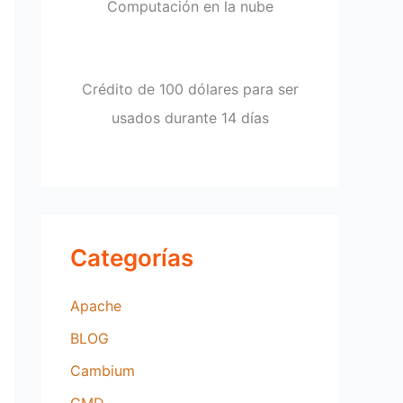
a
Computación en la nube
r
p
o
Crédito de 100 dólares para ser
r
usados durante 14 días
:
Categorías
Apache
BLOG
Cambium