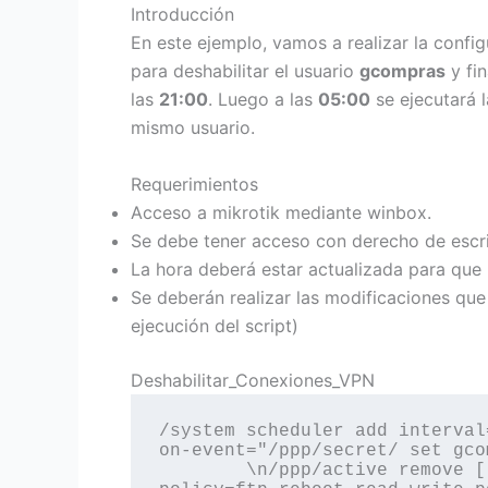
Introducción
En este ejemplo, vamos a realizar la confi
para deshabilitar el usuario
gcompras
y fin
las
21:00
. Luego a las
05:00
se ejecutará 
mismo usuario.
Requerimientos
Acceso a mikrotik mediante winbox.
Se debe tener acceso con derecho de escrit
La hora deberá estar actualizada para que l
Se deberán realizar las modificaciones que
ejecución del script)
Deshabilitar_Conexiones_VPN
/system scheduler add interval
on-event="/ppp/secret/ set gco
	\n/ppp/active remove [ find where name~\"gcompras\" ]" 