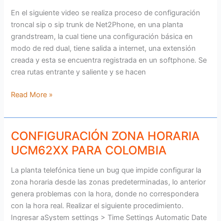
net2phone
en
En el siguiente video se realiza proceso de configuración
planta
troncal sip o sip trunk de Net2Phone, en una planta
grandstream
grandstream, la cual tiene una configuración básica en
modo de red dual, tiene salida a internet, una extensión
creada y esta se encuentra registrada en un softphone. Se
crea rutas entrante y saliente y se hacen
Read More »
CONFIGURACIÓN ZONA HORARIA
CONFIGURACIÓN
ZONA
UCM62XX PARA COLOMBIA
HORARIA
UCM62XX
La planta telefónica tiene un bug que impide configurar la
PARA
zona horaria desde las zonas predeterminadas, lo anterior
COLOMBIA
genera problemas con la hora, donde no correspondera
con la hora real. Realizar el siguiente procedimiento.
Ingresar aSystem settings > Time Settings Automatic Date