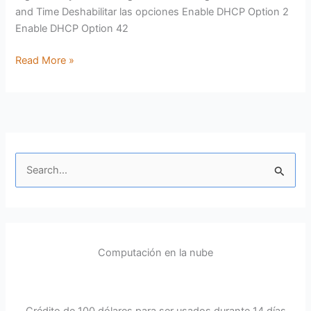
and Time Deshabilitar las opciones Enable DHCP Option 2
Enable DHCP Option 42
Read More »
B
u
s
c
Computación en la nube
a
r
p
Crédito de 100 dólares para ser usados durante 14 días