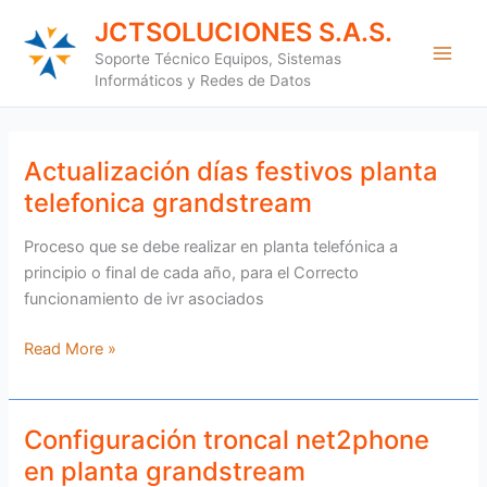
Ir
JCTSOLUCIONES S.A.S.
al
Soporte Técnico Equipos, Sistemas
contenido
Informáticos y Redes de Datos
Actualización días festivos planta
Actualización
días
telefonica grandstream
festivos
planta
Proceso que se debe realizar en planta telefónica a
telefonica
principio o final de cada año, para el Correcto
grandstream
funcionamiento de ivr asociados
Read More »
Configuración troncal net2phone
Configuración
troncal
en planta grandstream